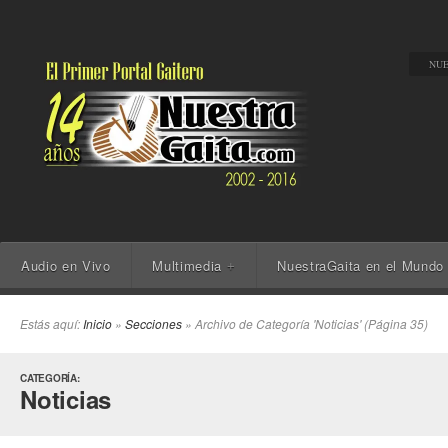
NUE
Audio en Vivo
Multimedia
NuestraGaita en el Mundo
+
Estás aquí:
Inicio
»
Secciones
» Archivo de Categoría 'Noticias' (Página 35)
CATEGORÍA:
Noticias