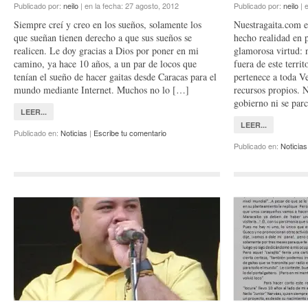
Publicado por:
neilo
|
en la fecha:
27 agosto, 2012
Publicado por:
neilo
|
e
Siempre creí y creo en los sueños, solamente los
Nuestragaita.com e
que sueñan tienen derecho a que sus sueños se
hecho realidad en p
realicen. Le doy gracias a Dios por poner en mi
glamorosa virtud: 
camino, ya hace 10 años, a un par de locos que
fuera de este terri
tenían el sueño de hacer gaitas desde Caracas para el
pertenece a toda V
mundo mediante Internet. Muchos no lo […]
recursos propios. 
gobierno ni se par
LEER...
LEER...
Publicado en:
Noticias
|
Escribe tu comentario
Publicado en:
Noticias