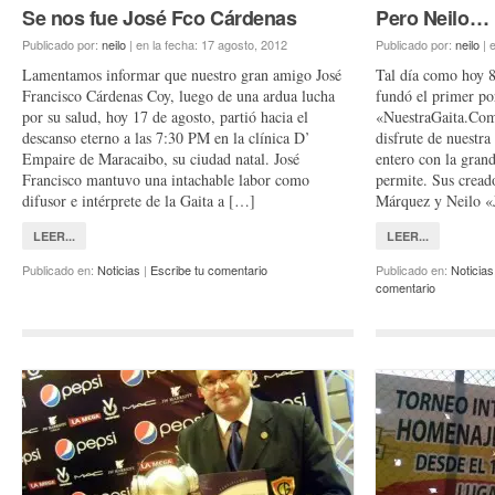
Se nos fue José Fco Cárdenas
Pero Neilo… 
Publicado por:
neilo
|
en la fecha:
17 agosto, 2012
Publicado por:
neilo
|
e
Lamentamos informar que nuestro gran amigo José
Tal día como hoy 8
Francisco Cárdenas Coy, luego de una ardua lucha
fundó el primer po
por su salud, hoy 17 de agosto, partió hacia el
«NuestraGaita.Com»
descanso eterno a las 7:30 PM en la clínica D’
disfrute de nuestra
Empaire de Maracaibo, su ciudad natal. José
entero con la grand
Francisco mantuvo una intachable labor como
permite. Sus crea
difusor e intérprete de la Gaita a […]
Márquez y Neilo «
LEER...
LEER...
Publicado en:
Noticias
|
Escribe tu comentario
Publicado en:
Noticias
comentario