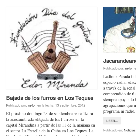
Jacarandean
Publicado por:
neilo
|
e
Ladimir Parada ini
espacio radial «Ja
a través de la seña
comprendido de 6 a
Bajada de los furros en Los Teques
siempre apoyando i
agrupaciones que n
Publicado por:
neilo
|
en la fecha:
13 septiembre, 2012
programa ni radi
El próximo domingo 23 de septiembre se realizará
la acostumbrada «Bajada de los Furros» en la
LEER...
capital Mirandina a partir de las 11 de la mañana en
Publicado en:
Noticias
el sector La Estrella de la Ceiba en Los Teques. La