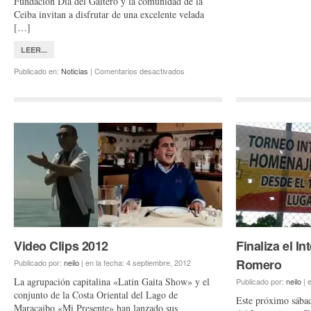
Fundación Día del Gaitero y la comunidad de la
Ceiba invitan a disfrutar de una excelente velada
[…]
LEER...
en
Publicado en:
Noticias
|
Comentarios desactivados
Bajada
de
los
furros
en
Los
Teques
Video Clips 2012
Finaliza el In
Romero
Publicado por:
neilo
|
en la fecha:
4 septiembre, 2012
La agrupación capitalina «Latin Gaita Show» y el
Publicado por:
neilo
|
e
conjunto de la Costa Oriental del Lago de
Este próximo sábad
Maracaibo «Mi Presente» han lanzado sus