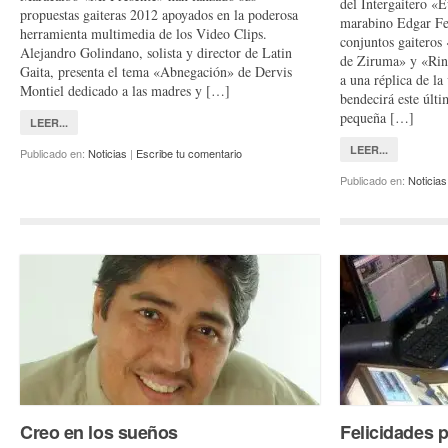
del Intergaitero «
propuestas gaiteras 2012 apoyados en la poderosa
marabino Edgar Fe
herramienta multimedia de los Video Clips.
conjuntos gaiteros
Alejandro Golindano, solista y director de Latin
de Ziruma» y «Rin
Gaita, presenta el tema «Abnegación» de Dervis
a una réplica de l
Montiel dedicado a las madres y […]
bendecirá este últi
pequeña […]
LEER...
LEER...
Publicado en:
Noticias
|
Escribe tu comentario
Publicado en:
Noticias
Creo en los sueños
Felicidades 