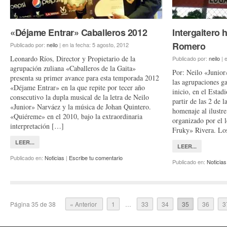
«Déjame Entrar» Caballeros 2012
Intergaitero
Romero
Publicado por:
neilo
|
en la fecha:
5 agosto, 2012
Leonardo Ríos, Director y Propietario de la
Publicado por:
neilo
|
e
agrupación zuliana «Caballeros de la Gaita»
Por: Neilo «Junior
presenta su primer avance para esta temporada 2012
las agrupaciones ga
«Déjame Entrar» en la que repite por tecer año
inicio, en el Esta
consecutivo la dupla musical de la letra de Neilo
partir de las 2 de 
«Junior» Narváez y la música de Johan Quintero.
homenaje al ilustr
«Quiéreme» en el 2010, bajo la extraordinaria
organizado por el 
interpretación […]
Fruky» Rivera. Lo
LEER...
LEER...
Publicado en:
Noticias
|
Escribe tu comentario
Publicado en:
Noticias
Página 35 de 38
« Anterior
1
…
33
34
35
36
3