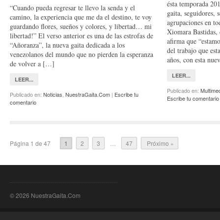
ésta temporada 201
“Cuando pueda regresar te llevo la senda y el
gaita, seguidores, s
camino, la experiencia que me da el destino, te voy
agrupaciones en tod
guardando flores, sueños y colores, y libertad… mi
Xiomara Bastidas, 
libertad!” El verso anterior es una de las estrofas de
afirma que “estamo
“Añoranza”, la nueva gaita dedicada a los
del trabajo que es
venezolanos del mundo que no pierden la esperanza
años, con esta nu
de volver a […]
LEER...
LEER...
Publicado en:
Multime
Publicado en:
Noticias
,
NuestraGaita.Com
|
Escribe tu
Escribe tu comentario
comentario
Página 1 de 47
1
2
3
…
47
Próximo »
© 2026 NuestraGaita.Com