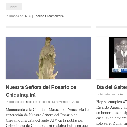
LEER...
Publicado en:
MP3
|
Escribe tu comentario
Nuestra Señora del Rosario de
Día del Gaite
Chiquinquirá
Publicado por:
neilo
|
e
Hoy se cumplen 47 
Publicado por:
neilo
|
en la fecha:
18 noviembre, 2016
Ricardo Aguirre «
Monumento a la Chinita – Maracaibo, Venezuela La
en honor a ese insi
veneración de Nuestra Señora del Rosario de
cada 08 de noviemb
Chiquinquirá data del siglo XIV en la población
sólo en el Zulia, s
Colombiana de Chiquinquirá (palabra indígena que