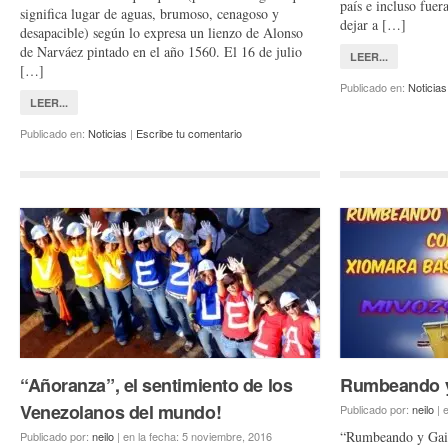
país e incluso fuer
significa lugar de aguas, brumoso, cenagoso y
dejar a […]
desapacible) según lo expresa un lienzo de Alonso
de Narváez pintado en el año 1560. El 16 de julio
LEER...
[…]
Publicado en:
Noticias
LEER...
Publicado en:
Noticias
|
Escribe tu comentario
“Añoranza”, el sentimiento de los
Rumbeando y
Venezolanos del mundo!
Publicado por:
neilo
|
e
“Rumbeando y Gaite
Publicado por:
neilo
|
en la fecha:
5 noviembre, 2016