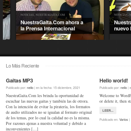
,
,
NOTICIAS
NUESTRAGAITA.COM
NOTICIAS
NUESTR
NuestraGaita.Com ahora a
NuestraGai
la Prensa Internacional
nuevo hora
Lo Más Reciente
Gaitas MP3
Hello world!
Publicado por:
neilo
|
en la fecha:
15 diciembre, 2021
Publicado por:
neilo
|
e
NuestraGaita.Com les brinda la oportunidad de
Welcome to WordPre
escuchar las nuevas gaitas y también las de otrora.
or delete it, then 
Con la intención de evitar la piratería, los formatos
LEER...
de audio utilizados no se igualan al formato original
de los temas, por lo cual la calidad no es la misma.
Publicado en:
Varios
|
Por razones ajenas a nuestra voluntad y debido a
inconvenientes […]