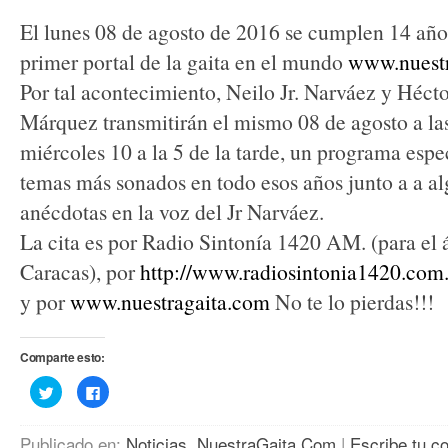
El lunes 08 de agosto de 2016 se cumplen 14 año
primer portal de la gaita en el mundo
www.nuestr
Por tal acontecimiento, Neilo Jr. Narváez y Héc
Márquez transmitirán el mismo 08 de agosto a las
miércoles 10 a la 5 de la tarde, un programa espe
temas más sonados en todo esos años junto a a a
anécdotas en la voz del Jr Narváez.
La cita es por Radio Sintonía 1420 AM. (para el 
Caracas), por
http://www.radiosintonia1420.com.
y por
www.nuestragaita.com
No te lo pierdas!!!
Comparte esto:
Haz
Haz
clic
clic
para
para
compartir
compartir
en
en
Publicado en:
Noticias
,
NuestraGaita.Com
|
Escribe tu c