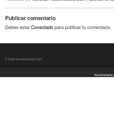
Twitter
Facebook
(Se
(Se
abre
abre
en
en
una
una
ventana
ventana
Publicar comentario
nueva)
nueva)
Debes estar
Conectado
para publicar tu comentario.
© 2026 NuestraGaita.Com
NuestraGaita.