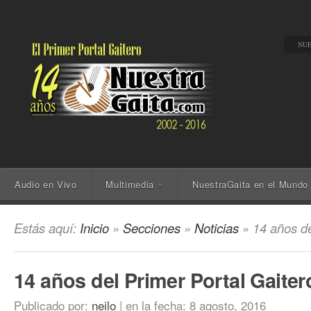
NUE
Audio en Vivo
Multimedia
NuestraGaita en el Mundo
+
Estás aquí:
Inicio
»
Secciones
»
Noticias
» 14 años de
14 años del Primer Portal Gaiter
Publicado por:
neilo
|
en la fecha:
8 agosto, 2016