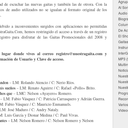
Agrup
d de escuchar las nuevas gaitas y también las de otrora. Con la
Al Son
atos de audio utilizados no se igualan al formato original de los
Audio
.
Biogra
Colu
debido a inconvenientes surgidos con aplicaciones no permitidas
De Ac
straGaita.Com, hemos restringido el acceso a través de un registro
El Sho
registro para disfrutar de las Gaitas Promocionales del 2008 y
Gaita
Instru
lugar donde vives al correo registro@nuestragaita.com y
InterG
ormación de Usuario y Clave de acceso.
MP3
(
Multi
Notici
Nuest
Nuest
andon
– LM: Rolando Atencio / C: Nerio Ríos.
Nuest
is sueños
– LM: Renato Aguirre / C: Rafael «Pollo» Brito.
hos que
– LMC: Nelson «Ayayero» Romero.
Progr
r
– LM: Fabio Vásquez / C: Patricia Carrasquero y Adrián Guerra.
Recor
M: Fabio Vásquez / C: Mauricio Enmanuels.
Varios
LM: José Maduro / C: Andry Nataly.
Video
: Luis García y Dionar Medina / C: Paul Vivas.
antes
– LM: Nelson Romero / C: Nelson Romero y Nelson