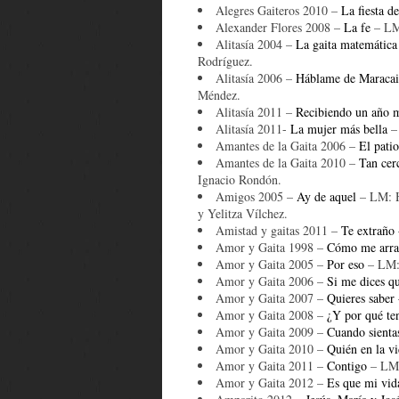
Alegres Gaiteros 2010 –
La fiesta d
Alexander Flores 2008 –
La fe
– LM:
Alitasía 2004 –
La gaita matemática
Rodríguez.
Alitasía 2006 –
Háblame de Maraca
Méndez.
Alitasía 2011 –
Recibiendo un año 
Alitasía 2011-
La mujer más bella
– 
Amantes de la Gaita 2006 –
El pati
Amantes de la Gaita 2010 –
Tan cerc
Ignacio Rondón.
Amigos 2005 –
Ay de aquel
– LM: H
y Yelitza Vílchez.
Amistad y gaitas 2011 –
Te extraño
Amor y Gaita 1998 –
Cómo me arra
Amor y Gaita 2005 –
Por eso
– LM: 
Amor y Gaita 2006 –
Si me dices qu
Amor y Gaita 2007 –
Quieres saber
Amor y Gaita 2008 –
¿Y por qué te
Amor y Gaita 2009 –
Cuando sienta
Amor y Gaita 2010 –
Quién en la v
Amor y Gaita 2011 –
Contigo
– LM:
Amor y Gaita 2012 –
Es que mi vida