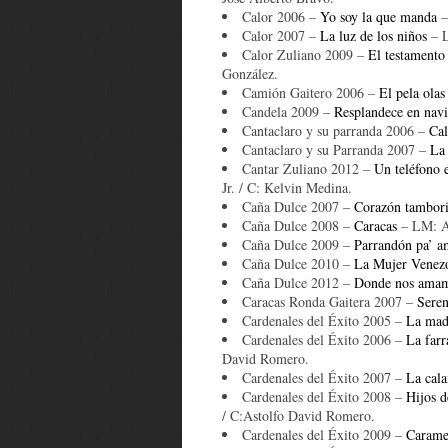
Calor 2006 –
Yo soy la que manda
–
Calor 2007 –
La luz de los niños
– L
Calor Zuliano 2009 –
El testamento
González.
Camión Gaitero 2006 –
El pela olas
Candela 2009 –
Resplandece en nav
Cantaclaro y su parranda 2006 –
Cal
Cantaclaro y su Parranda 2007 –
La 
Cantar Zuliano 2012 –
Un teléfono e
Jr. / C: Kelvin Medina.
Caña Dulce 2007 –
Corazón tambori
Caña Dulce 2008 –
Caracas
– LM: Al
Caña Dulce 2009 –
Parrandón pa’ a
Caña Dulce 2010 –
La Mujer Venez
Caña Dulce 2012 –
Donde nos ama
Caracas Ronda Gaitera 2007 –
Seren
Cardenales del Éxito 2005 –
La mad
Cardenales del Éxito 2006 –
La farr
David Romero.
Cardenales del Éxito 2007 –
La cal
Cardenales del Éxito 2008 –
Hijos d
/ C:Astolfo David Romero.
Cardenales del Éxito 2009 –
Carame