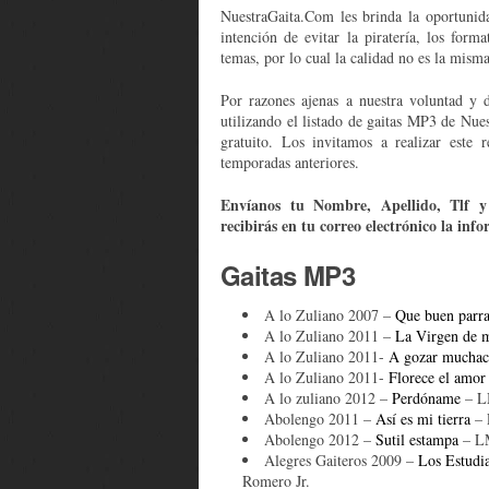
NuestraGaita.Com les brinda la oportunida
intención de evitar la piratería, los form
temas, por lo cual la calidad no es la misma
Por razones ajenas a nuestra voluntad y 
utilizando el listado de gaitas MP3 de Nue
gratuito. Los invitamos a realizar este 
temporadas anteriores.
Envíanos tu Nombre, Apellido, Tlf y 
recibirás en tu correo electrónico la inf
Gaitas MP3
A lo Zuliano 2007 –
Que buen parr
A lo Zuliano 2011 –
La Virgen de m
A lo Zuliano 2011-
A gozar muchac
A lo Zuliano 2011-
Florece el amo
A lo zuliano 2012 –
Perdóname
– L
Abolengo 2011 –
Así es mi tierra
– 
Abolengo 2012 –
Sutil estampa
– LM
Alegres Gaiteros 2009 –
Los Estudi
Romero Jr.