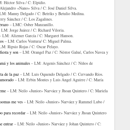
 Héctor Silva / C: Elpidio.
lejandro «Nano» Silva / C: José Daniel Silva.
LM: Manny Delgado / C: Betriks y Betulio Medina.
rry Sánchez / C: Los Zagalines.
brazo
– LMC: Osber Manzanillo.
 LM: Jorge Juárez / C: Richard Viloria.
 LM: Alizmer García / C: Margaret Hanson.
tos
– LM: Carlos Ventura/ C: Miguel Palma.
M: Ripsio Rojas / C: Oscar Pelayo.
fiesta y son
– LM: Orangel Paz / C: Néstor Galué, Carlos Navea y
má y los animales
– LM: Argenis Sánchez / C: Niños de
ta de la paz
– LM: Luis Oquendo Delgado / C: Cervando Ríos.
amorado
– LM: Erbin Montes y Luis Ángel Aguirre / C: María
eme
– LM: Neilo «Junior» Narváez y Jhoan Quintero / C: Mariela
 asomas me ves
– LM: Neilo «Junior» Narváez y Rammel Lubo /
o para recordar
– LM: Neilo «Junior» Narváez y Jhoan Quintero
e entrar
– LM: Neilo «Junior» Narváez y Johan Quintero / C: