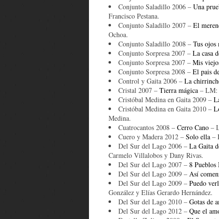
Conjunto Saladillo 2006 –
Una prue
Francisco Pestana.
Conjunto Saladillo 2007 –
El meren
Ochoa.
Conjunto Saladillo 2008 –
Tus ojos 
Conjunto Sorpresa 2007 –
La casa 
Conjunto Sorpresa 2007 –
Mis viejo
Conjunto Sorpresa 2008 –
El pais d
Control y Gaita 2006 –
La chirrinch
Cristal 2007 –
Tierra mágica
– LM: J
Cristóbal Medina en Gaita 2009 –
L
Cristóbal Medina en Gaita 2010 –
L
Medina.
Cuatrocantos 2008 –
Cerro Cano
– L
Cuero y Madera 2012 –
Solo ella
– 
Del Sur del Lago 2006 –
La Gaita d
Carmelo Villalobos y Dany Rivas.
Del Sur del Lago 2007 –
8 Pueblos
Del Sur del Lago 2009 –
Así comenz
Del Sur del Lago 2009 –
Puedo verl
González y Elías Gerardo Hernández.
Del Sur del Lago 2010 –
Gotas de 
Del Sur del Lago 2012 –
Que el amo