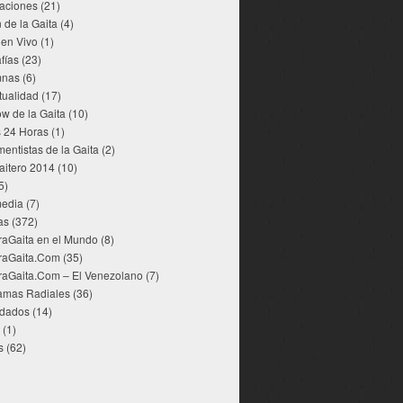
aciones
(21)
 de la Gaita
(4)
 en Vivo
(1)
fías
(23)
mnas
(6)
tualidad
(17)
w de la Gaita
(10)
s 24 Horas
(1)
mentistas de la Gaita
(2)
aitero 2014
(10)
5)
media
(7)
as
(372)
raGaita en el Mundo
(8)
raGaita.Com
(35)
raGaita.Com – El Venezolano
(7)
amas Radiales
(36)
dados
(14)
(1)
s
(62)