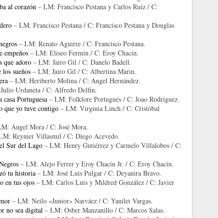
ba al corazón
– LM: Francisco Pestana y Carlos Ruíz / C:
dero
– LM: Francisco Pestana / C: Francisco Pestana y Douglas
negros
– LM: Renato Aguirre / C: Francisco Pestana.
de empeños
– LM: Eliseo Fermín / C: Eroy Chacín.
s que adoro
– LM: Jairo Gil / C: Danelo Badell.
e los sueños
– LM: Jairo Gil / C: Albertina Marin.
era
– LM: Heriberto Molina / C: Ángel Hernández.
ulio Urdaneta / C: Alfredo Delfin.
a casa Portuguesa
– LM: Folklore Portugués / C: Joao Rodríguez.
o que yo tuve contigo
– LM: Virginia Linch / C: Cristóbal
M: Ángel Mora / C: José Mora.
LM: Reynier Villasmil / C: Diego Acevedo.
el Sur del Lago
– LM: Henry Gutiérrez y Carmelo Villalobos / C:
 Negros
– LM: Alejo Ferrer y Eroy Chacín Jr. / C: Eroy Chacín.
ó tu historia
– LM: José Luis Pulgar / C: Deyanira Bravo.
o en tus ojos
– LM: Carlos Luis y Mildred González / C: Javier
amor
– LM: Neilo «Junior» Narváez / C: Yanilet Vargas.
r no sea digital
– LM: Osber Manzanillo / C: Marcos Salas.