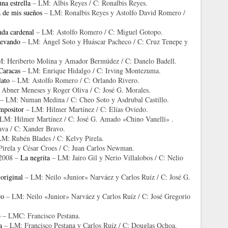
a estrella
– LM: Albis Reyes / C: Ronalbis Reyes.
 de mis sueños
– LM: Ronalbis Reyes y Astolfo David Romero /
nda cardenal
– LM: Astolfo Romero / C: Miguel Gotopo.
levando
– LM: Ángel Soto y Huáscar Pacheco / C: Cruz Tenepe y
: Heriberto Molina y Amador Bermúdez / C: Danelo Badell.
Caracas
– LM: Enrique Hidalgo / C: Irving Montezuma.
lato
– LM: Astolfo Romero / C: Orlando Rivero.
Abner Meneses y Roger Oliva / C: José G. Morales.
– LM: Numan Medina / C: Cheo Soto y Asdrubal Castillo.
ompositor
– LM: Hilmer Martínez / C: Elías Oviedo.
LM: Hilmer Martínez / C: José G. Amado «Chino Vanelli» .
va / C: Xander Bravo.
M: Rubén Blades / C: Kelvy Pirela.
irela y César Croes / C: Juan Carlos Newman.
 2008 –
La negrita
– LM: Jairo Gil y Nerio Villalobos / C: Nelio
 original
– LM: Neilo «Junior» Narváez y Carlos Ruíz / C: José G.
ro
– LM: Neilo «Junior» Narváez y Carlos Ruíz / C: José Gregorio
o
– LMC: Francisco Pestana.
a
– LM: Francisco Pestana y Carlos Ruíz / C: Douglas Ochoa.