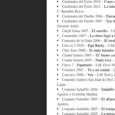
Cardenales del Éxito 2010 –
Como un
Cardenales del Éxito 2012 –
La niña
C: Ronalbis Reyes.
Cardenales del Pueblo 2006 –
Parra
Cardenales del Pueblo 2007 –
Voy l
Gerardo Ardín.
Cargil Gaita 2007 –
El sencillo
– LM
Catatumbo 2007 –
La china llegó a 
Centrales de la Gaita 2006 –
El turu
Cero es 3 2010 –
Papi Rucky
– LM: 
Cheo Soto 2008 –
El santo bailador
Cizaña Gaitera 2003 –
Ta’ bueno c
Cizaña Gaitera 2005 –
Nadie toca
– 
Clave 7 –
Papabuelo
– LM: Elvis Na
Conclave 2007 –
Tu y mi ciudad
– L
Conclave 2008 –
Ven
– LM: Kelvy P
Conjunto Gaitero San Juán de Dios
Luján.
Conjunto Saladillo 2004 –
Saladillo
Aguirre y Cristóbal Medina.
Conjunto Saladillo 2005 –
El alfare
Aguirre.
Conjunto Saladillo 2005 –
El testig
Conjunto Saladillo 2005 –
La petric