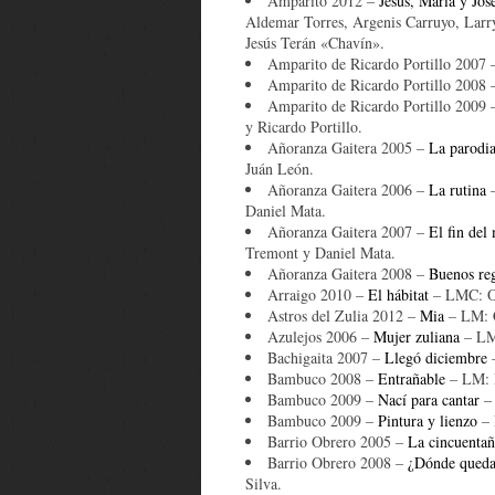
Amparito 2012 –
Jesús, María y Jos
Aldemar Torres, Argenis Carruyo, Larry
Jesús Terán «Chavín».
Amparito de Ricardo Portillo 2007
Amparito de Ricardo Portillo 2008
Amparito de Ricardo Portillo 2009
y Ricardo Portillo.
Añoranza Gaitera 2005 –
La parodi
Juán León.
Añoranza Gaitera 2006 –
La rutina
–
Daniel Mata.
Añoranza Gaitera 2007 –
El fin del
Tremont y Daniel Mata.
Añoranza Gaitera 2008 –
Buenos re
Arraigo 2010 –
El hábitat
– LMC: Or
Astros del Zulia 2012 –
Mia
– LM: C
Azulejos 2006 –
Mujer zuliana
– LM:
Bachigaita 2007 –
Llegó diciembre
–
Bambuco 2008 –
Entrañable
– LM: R
Bambuco 2009 –
Nací para cantar
– 
Bambuco 2009 –
Pintura y lienzo
– 
Barrio Obrero 2005 –
La cincuentañ
Barrio Obrero 2008 –
¿Dónde queda
Silva.