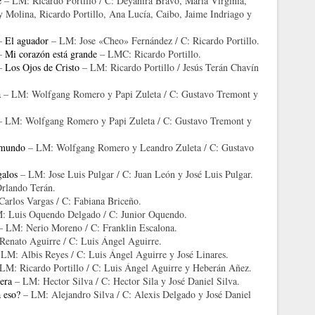
é
– LM: Ricardo Portillo / C: Deyanira Bravo, María Virginia,
 Molina, Ricardo Portillo, Ana Lucía, Caibo, Jaime Indriago y
 –
El aguador
– LM: Jose «Cheo» Fernández / C: Ricardo Portillo.
 –
Mi corazón está grande
– LMC: Ricardo Portillo.
 –
Los Ojos de Cristo
– LM: Ricardo Portillo / Jesús Terán Chavín
a
– LM: Wolfgang Romero y Papi Zuleta / C: Gustavo Tremont y
 LM: Wolfgang Romero y Papi Zuleta / C: Gustavo Tremont y
 mundo
– LM: Wolfgang Romero y Leandro Zuleta / C: Gustavo
galos
– LM: Jose Luis Pulgar / C: Juan León y José Luis Pulgar.
lando Terán.
arlos Vargas / C: Fabiana Briceño.
 Luis Oquendo Delgado / C: Junior Oquendo.
 LM: Nerio Moreno / C: Franklin Escalona.
enato Aguirre / C: Luis Ángel Aguirre.
LM: Albis Reyes / C: Luis Ángel Aguirre y José Linares.
LM: Ricardo Portillo / C: Luis Ángel Aguirre y Heberán Añez.
era
– LM: Hector Silva / C: Hector Sila y José Daniel Silva.
 eso?
– LM: Alejandro Silva / C: Alexis Delgado y José Daniel