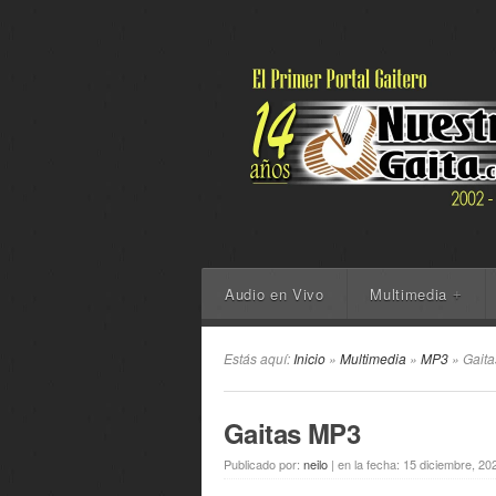
Audio en Vivo
Multimedia
+
Estás aquí:
Inicio
»
Multimedia
»
MP3
» Gait
Gaitas MP3
Publicado por:
neilo
|
en la fecha:
15 diciembre, 20