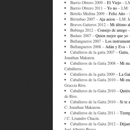
Barrio Obrero 2009 –
El Viejo
– LM:
Barrio Obrero 2011 –
Yo no
– LM: A
Betriks Medina 2009 –
Feliz Año
– 
Birimbao 2007 –
Aja aeiou
– LM: Je
Bravos Gaiteros 2012 –
Mi último a
Bubinga 2012 –
Consejo de amigo
–
Budare 2007 –
Quien mejor que yo
–
Bullangueros 2007 –
Los instrumen
Bullangueros 2008 –
Adán y Eva
– L
Caballeros de la gaita 2007 –
Gaita, 
Jonathan Makaren.
Caballeros de la Gaita 2008 –
Mi ma
Caballeros.
Caballeros de la gaita 2009 –
La Gai
Caballeros de la Gaita 2010 –
Mi en
Graccia Ríos.
Caballeros de la Gaita 2010 –
Quiér
de Ríos.
Caballeros de la Gaita 2010 –
Si te
C: Jonathan Makarem.
Caballeros de la Gaita 2011 –
Tiemp
/ C: Lisandro Chacín.
Caballeros de la Gaita 2012 –
Déjam
José Alberto Bravo.