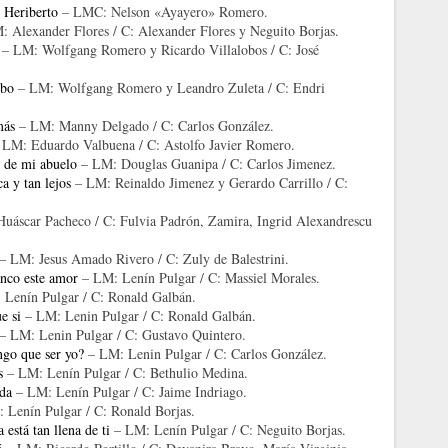
e Heriberto
– LMC: Nelson «Ayayero» Romero.
 Alexander Flores / C: Alexander Flores y Neguito Borjas.
– LM: Wolfgang Romero y Ricardo Villalobos / C: José
ibo
– LM: Wolfgang Romero y Leandro Zuleta / C: Endri
más
– LM: Manny Delgado / C: Carlos González.
LM: Eduardo Valbuena / C: Astolfo Javier Romero.
o de mi abuelo
– LM: Douglas Guanipa / C: Carlos Jimenez.
a y tan lejos
– LM: Reinaldo Jimenez y Gerardo Carrillo / C:
uáscar Pacheco / C: Fulvia Padrón, Zamira, Ingrid Alexandrescu
– LM: Jesus Amado Rivero / C: Zuly de Balestrini.
nco este amor
– LM: Lenín Pulgar / C: Massiel Morales.
Lenín Pulgar / C: Ronald Galbán.
e si
– LM: Lenin Pulgar / C: Ronald Galbán.
– LM: Lenin Pulgar / C: Gustavo Quintero.
ngo que ser yo?
– LM: Lenin Pulgar / C: Carlos González.
s
– LM: Lenín Pulgar / C: Bethulio Medina.
ida
– LM: Lenín Pulgar / C: Jaime Indriago.
 Lenín Pulgar / C: Ronald Borjas.
 está tan llena de ti
– LM: Lenín Pulgar / C: Neguito Borjas.