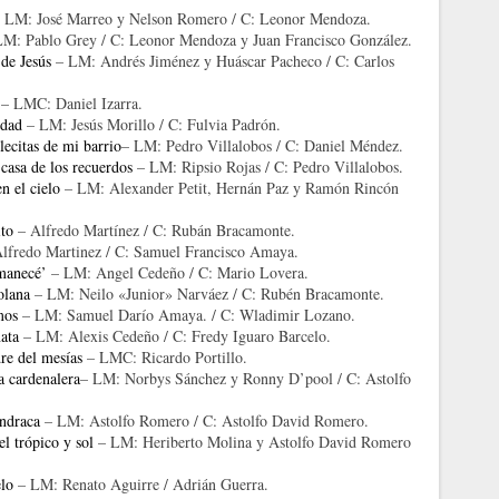
 LM: José Marreo y Nelson Romero / C: Leonor Mendoza.
M: Pablo Grey / C: Leonor Mendoza y Juan Francisco González.
 de Jesús
– LM: Andrés Jiménez y Huáscar Pacheco / C: Carlos
– LMC: Daniel Izarra.
idad
– LM: Jesús Morillo / C: Fulvia Padrón.
lecitas de mi barrio
– LM: Pedro Villalobos / C: Daniel Méndez.
casa de los recuerdos
– LM: Ripsio Rojas / C: Pedro Villalobos.
n el cielo
– LM: Alexander Petit, Hernán Paz y Ramón Rincón
to
– Alfredo Martínez / C: Rubán Bracamonte.
fredo Martinez / C: Samuel Francisco Amaya.
manecé’
– LM: Angel Cedeño / C: Mario Lovera.
olana
– LM: Neilo «Junior» Narváez / C: Rubén Bracamonte.
mos
– LM: Samuel Darío Amaya. / C: Wladimir Lozano.
ata
– LM: Alexis Cedeño / C: Fredy Iguaro Barcelo.
re del mesías
– LMC: Ricardo Portillo.
a cardenalera
– LM: Norbys Sánchez y Ronny D’pool / C: Astolfo
andraca
– LM: Astolfo Romero / C: Astolfo David Romero.
el trópico y sol
– LM: Heriberto Molina y Astolfo David Romero
lo
– LM: Renato Aguirre / Adrián Guerra.