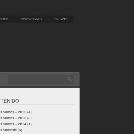
EMIOS
CONTÁCTANOS
ENLACES
TENIDO
as Vamos – 2012
(4)
as Vamos – 2013
(8)
as Vamos – 2014
(1)
s Vamos!!!
(6)