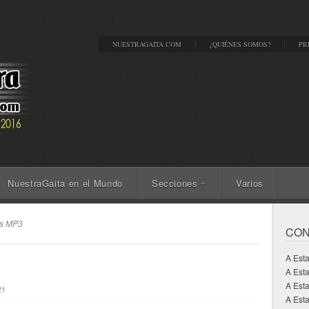
NUESTRAGAITA.COM
¿QUIÉNES SOMOS?
PR
NuestraGaita en el Mundo
Secciones
Varios
+
as MP3
CON
A Est
A Est
A Est
21
A Esta