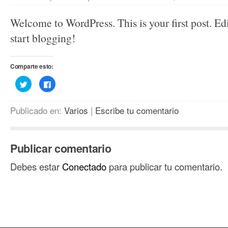
Welcome to WordPress. This is your first post. Edit
start blogging!
Comparte esto:
Haz
Haz
clic
clic
para
para
compartir
compartir
en
en
Publicado en:
Varios
|
Escribe tu comentario
Twitter
Facebook
(Se
(Se
abre
abre
en
en
una
una
ventana
ventana
Publicar comentario
nueva)
nueva)
Debes estar
Conectado
para publicar tu comentario.