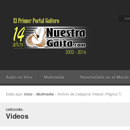
NUE
Audio en Vivo
Multimedia
NuestraGaita en el Mundo
+
Estás aquí:
Inicio
»
Multimedia
» Archivo de Categoría 'Videos' (Página 7)
CATEGORÍA:
Videos