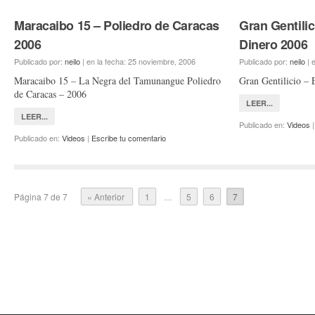
Maracaibo 15 – Poliedro de Caracas
Gran Gentili
2006
Dinero 2006
Publicado por:
neilo
|
en la fecha:
25 noviembre, 2006
Publicado por:
neilo
|
e
Maracaibo 15 – La Negra del Tamunangue Poliedro
Gran Gentilicio –
de Caracas – 2006
LEER...
LEER...
Publicado en:
Videos
Publicado en:
Videos
|
Escribe tu comentario
Página 7 de 7
« Anterior
1
…
5
6
7