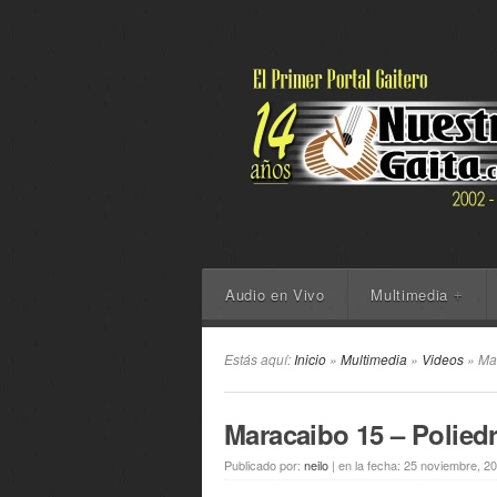
Audio en Vivo
Multimedia
+
Estás aquí:
Inicio
»
Multimedia
»
Videos
» Mar
Maracaibo 15 – Polied
Publicado por:
neilo
|
en la fecha:
25 noviembre, 2