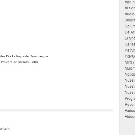
Agrup
Al Son
Audio
Biogra
Colu
De Ac
El Sho
Gaita
Instru
InterG
ibo 15 – La Negra del Tamunangue
MP3
(
Poliedro de Caracas – 2006
Multi
Notici
Nuest
Nuest
Nuest
Progr
Recor
Varios
Video
ntario.