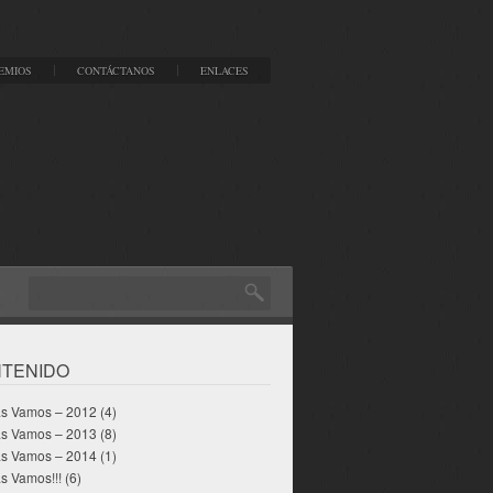
EMIOS
CONTÁCTANOS
ENLACES
TENIDO
as Vamos – 2012
(4)
as Vamos – 2013
(8)
as Vamos – 2014
(1)
s Vamos!!!
(6)