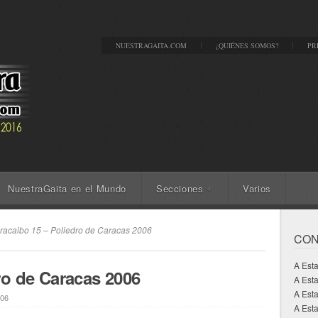
NUESTRAGAITA.COM
¿QUIÉNES SOMOS?
PR
NuestraGaita en el Mundo
Secciones
Varios
+
acaibo 15 – Poliedro de Caracas 2006
CON
A Est
ro de Caracas 2006
A Est
A Est
006
A Esta