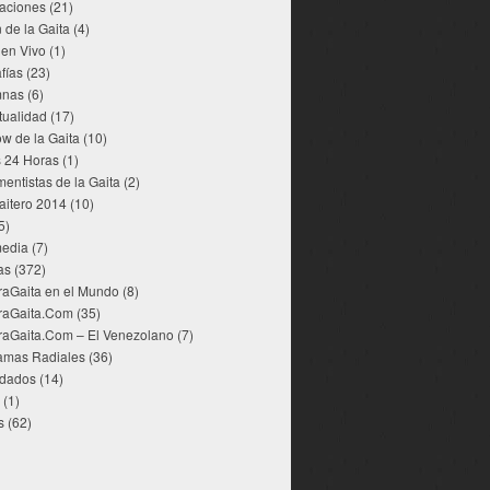
aciones
(21)
 de la Gaita
(4)
 en Vivo
(1)
fías
(23)
mnas
(6)
tualidad
(17)
w de la Gaita
(10)
s 24 Horas
(1)
mentistas de la Gaita
(2)
aitero 2014
(10)
5)
media
(7)
as
(372)
raGaita en el Mundo
(8)
raGaita.Com
(35)
raGaita.Com – El Venezolano
(7)
amas Radiales
(36)
dados
(14)
(1)
s
(62)