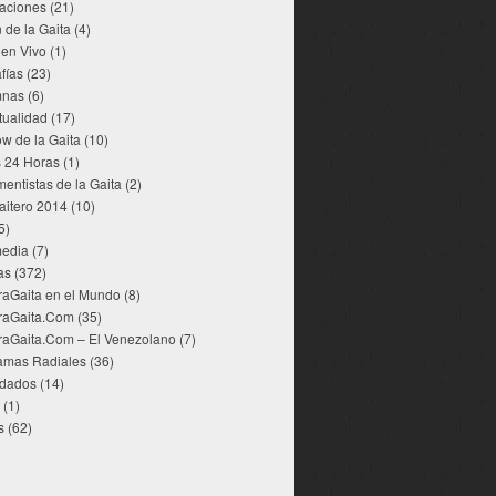
aciones
(21)
 de la Gaita
(4)
 en Vivo
(1)
fías
(23)
mnas
(6)
tualidad
(17)
w de la Gaita
(10)
s 24 Horas
(1)
mentistas de la Gaita
(2)
aitero 2014
(10)
5)
media
(7)
as
(372)
raGaita en el Mundo
(8)
raGaita.Com
(35)
raGaita.Com – El Venezolano
(7)
amas Radiales
(36)
dados
(14)
(1)
s
(62)