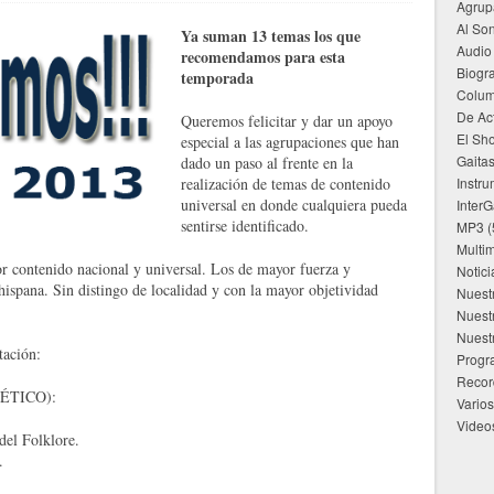
Agrup
Al Son
Ya suman 13 temas los que
Audio
recomendamos para esta
Biogra
temporada
Colu
De Ac
Queremos felicitar y dar un apoyo
El Sho
especial a las agrupaciones que han
Gaita
dado un paso al frente en la
realización de temas de contenido
Instru
universal en donde cualquiera pueda
InterG
sentirse identificado.
MP3
(
Multi
r contenido nacional y universal. Los de mayor fuerza y
Notici
hispana. Sin distingo de localidad y con la mayor objetividad
Nuest
Nuest
Nuest
tación:
Progr
Recor
ÉTICO):
Varios
Video
del Folklore.
.