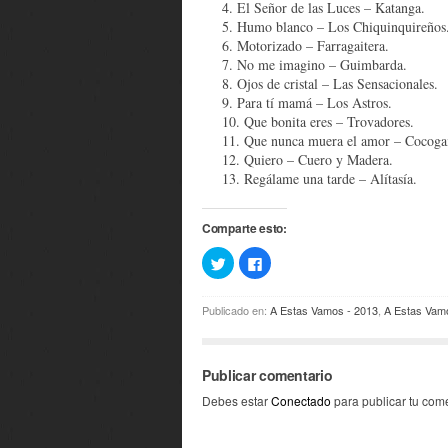
El Señor de las Luces – Katanga.
Humo blanco – Los Chiquinquireños
Motorizado – Farragaitera.
No me imagino – Guimbarda.
Ojos de cristal – Las Sensacionales.
Para tí mamá – Los Astros.
Que bonita eres – Trovadores.
Que nunca muera el amor – Cocogai
Quiero – Cuero y Madera.
Regálame una tarde – Alítasía.
Comparte esto:
Haz
Haz
clic
clic
para
para
compartir
compartir
en
en
Publicado en:
A Estas Vamos - 2013
,
A Estas Vamo
Twitter
Facebook
(Se
(Se
abre
abre
en
en
una
una
Publicar comentario
ventana
ventana
nueva)
nueva)
Debes estar
Conectado
para publicar tu come