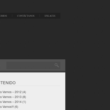
EMIOS
CONTÁCTANOS
ENLACES
TENIDO
as Vamos – 2012
(4)
as Vamos – 2013
(8)
as Vamos – 2014
(1)
s Vamos!!!
(6)