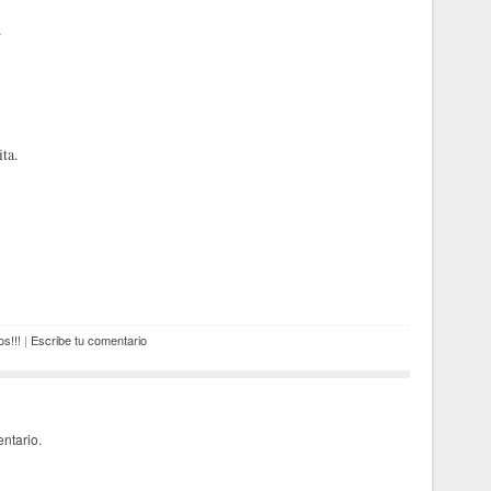
.
ta.
s!!!
|
Escribe tu comentario
ntario.