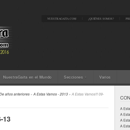
NUESTRAGAITA.COM
¿QUIÉNES SOMOS?
PR
NuestraGaita en el Mundo
Secciones
Varios
+
De años anteriores
»
A Estas Vamos - 2013
» A Estas Vamos!!! 09-
CON
A Est
A Est
6-13
A Est
A Esta