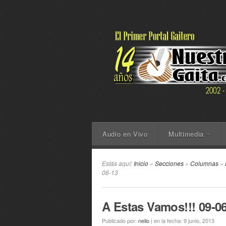
Audio en Vivo
Multimedia
+
Estás aquí:
Inicio
»
Secciones
»
Columnas
»
06-13
A Estas Vamos!!! 09-0
Publicado por:
neilo
|
en la fecha:
9 junio, 2013