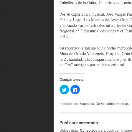
Caballeros de la Gaita, Gaiteritos de Lucia
Por su experiencia musical, José Vargas Par
Gaita y Lago, Los Mismos de Ayer, Gran Ch
y animado varios festivales infantiles de G
Regional n° 3 durante 6 ediciones y el Fe
2014.
Su recorrido y talento le ha hecho mereced
Mara de Oro de Venezuela, Proyecto Gran 
la Zulianidad, Chiquinquirá de Oro y el B
de Oro” otorgado por su labor cultural.
Comparte esto:
Haz
Haz
clic
clic
para
para
compartir
compartir
en
en
Publicado en:
Biografías
,
De Actualidad
,
Noticias
|
Twitter
Facebook
(Se
(Se
abre
abre
en
en
una
una
Publicar comentario
ventana
ventana
nueva)
nueva)
Debes estar
Conectado
para publicar tu come