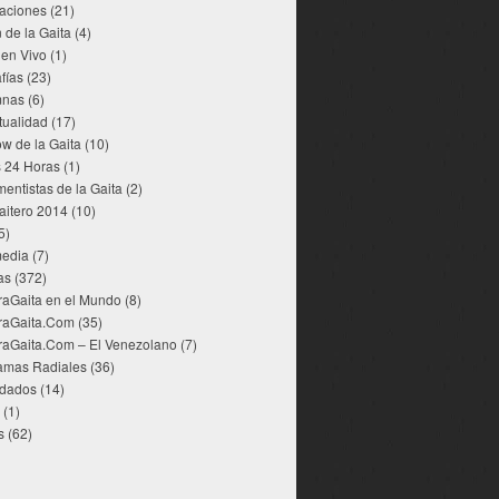
aciones
(21)
 de la Gaita
(4)
 en Vivo
(1)
fías
(23)
mnas
(6)
tualidad
(17)
w de la Gaita
(10)
s 24 Horas
(1)
mentistas de la Gaita
(2)
aitero 2014
(10)
5)
media
(7)
as
(372)
raGaita en el Mundo
(8)
raGaita.Com
(35)
raGaita.Com – El Venezolano
(7)
amas Radiales
(36)
dados
(14)
(1)
s
(62)