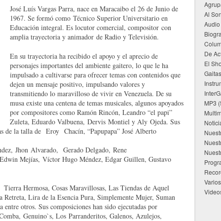
Agrup
José Luís Vargas Parra, nace en Maracaibo el 26 de Junio de
Al Son
1967. Se formó como Técnico Superior Universitario en
Audio
Educación integral. Es locutor comercial, compositor con
Biogra
amplia trayectoria y animador de Radio y Televisión.
Colu
De Ac
En su trayectoria ha recibido el apoyo y el aprecio de
El Sho
personajes importantes del ambiente gaitero, lo que le ha
Gaita
impulsado a cultivarse para ofrecer temas con contenidos que
Instru
dejen un mensaje positivo, impulsando valores y
transmitiendo lo maravilloso de vivir en Venezuela. De su
InterG
musa existe una centena de temas musicales, algunos apoyados
MP3
(
por compositores como Ramón Rincón, Leandro “el papi”
Multi
Zuleta, Eduardo Valbuena, Dervis Montiel y Aly Ojeda. Sus
Notici
tas de la talla de Eroy Chacín, “Papupapa” José Alberto
Nuest
Nuest
ández, Jhon Alvarado, Gerado Delgado, Rene
Nuest
 Edwin Mejías, Víctor Hugo Méndez, Edgar Guillen, Gustavo
Progr
Recor
Varios
: Tierra Hermosa, Cosas Maravillosas, Las Tiendas de Aquel
Video
a Retreta, Lira de la Esencia Pura, Simplemente Mujer, Suman
ra entre otros. Sus composiciones han sido ejecutadas por
Comba, Genuino`s, Los Parranderitos, Galenos, Azulejos,