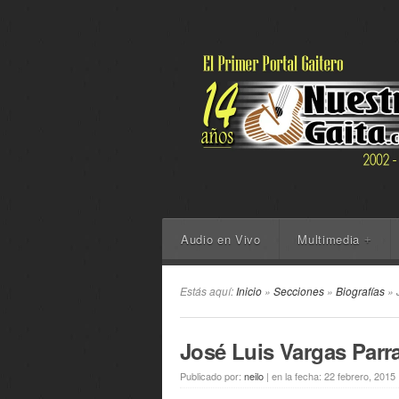
Audio en Vivo
Multimedia
+
Estás aquí:
Inicio
»
Secciones
»
Biografías
» 
José Luis Vargas Parr
Publicado por:
neilo
|
en la fecha:
22 febrero, 2015