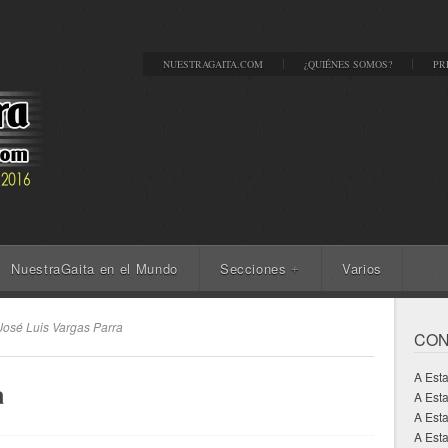
NUESTRAGAITA.COM
¿QUIÉNES SOMOS?
PR
NuestraGaita en el Mundo
Secciones
Varios
+
José Luis Vargas Parra
CON
A Est
a
A Est
A Est
A Esta