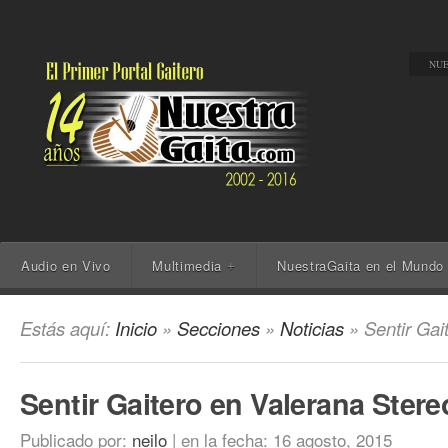
NUE
Audio en Vivo
Multimedia
NuestraGaita en el Mundo
+
Estás aquí:
Inicio
»
Secciones
»
Noticias
» Sentir Gai
Sentir Gaitero en Valerana Stere
Publicado por:
neilo
|
en la fecha:
16 agosto, 2015