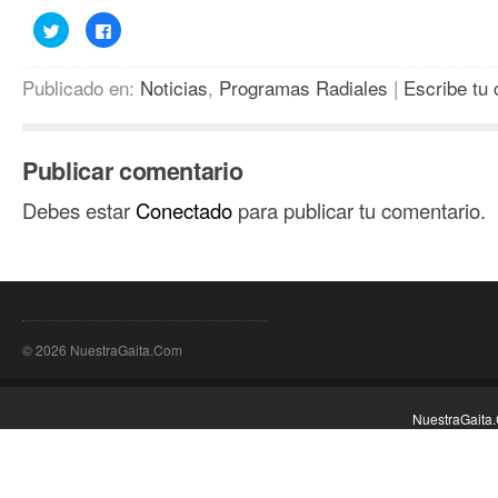
Haz
Haz
clic
clic
para
para
compartir
compartir
en
en
Publicado en:
Noticias
,
Programas Radiales
|
Escribe tu
Twitter
Facebook
(Se
(Se
abre
abre
en
en
una
una
ventana
ventana
Publicar comentario
nueva)
nueva)
Debes estar
Conectado
para publicar tu comentario.
© 2026 NuestraGaita.Com
NuestraGaita.