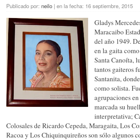
Publicado por:
neilo
|
en la fecha:
16 septiembre, 2015
Gladys Mercedes
Maracaibo Estado
del año 1949. D
en la gaita como
Santa Canoíta, l
tantos gaiteros 
Santanita, donde
como solista. Fue
agrupaciones en 
marcada su huell
interpretativa; C
Colosales de Ricardo Cepeda, Maragaita, Los Co
Racoa y Los Chiquinquireños son sólo algunos co