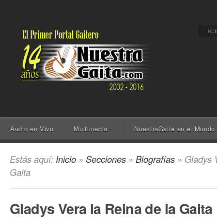
NUE
Audio en Vivo
Multimedia
NuestraGaita en el Mundo
+
Estás aquí:
Inicio
»
Secciones
»
Biografías
» Gladys V
Gaita
Gladys Vera la Reina de la Gaita