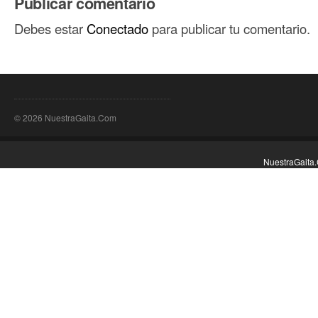
Publicar comentario
nueva)
nueva)
Debes estar
Conectado
para publicar tu comentario.
© 2026 NuestraGaita.Com
NuestraGaita.