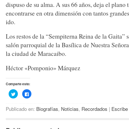
dispuso de su alma. A sus 66 años, deja el plano 
encontrarse en otra dimensión con tantos grandes
ido.
Los restos de la “Sempiterna Reina de la Gaita” s
salón parroquial de la Basílica de Nuestra Señor
la ciudad de Maracaibo.
Héctor «Pomponio» Márquez
Comparte esto:
Haz
Haz
clic
clic
para
para
compartir
compartir
en
en
Publicado en:
Biografías
,
Noticias
,
Recordados
|
Escribe
Twitter
Facebook
(Se
(Se
abre
abre
en
en
una
una
ventana
ventana