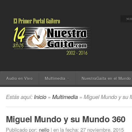
NUE
Audio en Vivo
Multimedia
NuestraGaita en el Mundo
+
Estás aquí:
Inicio
»
Multimedia
» Miguel Mundo y su 
Miguel Mundo y su Mundo 360
Publicado por:
neilo
|
en la fecha:
27 noviembre, 2015