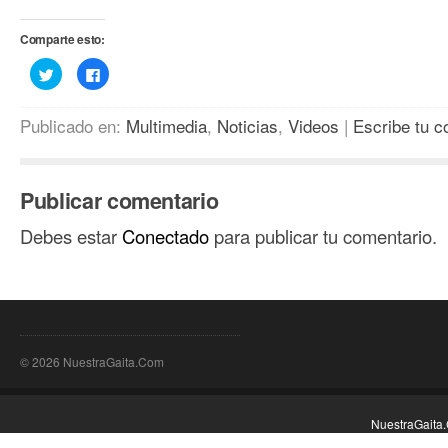
Comparte esto:
Haz
Haz
clic
clic
para
para
compartir
compartir
en
en
Publicado en:
Multimedia
,
Noticias
,
Videos
|
Escribe tu c
Twitter
Facebook
(Se
(Se
abre
abre
en
en
una
una
ventana
ventana
Publicar comentario
nueva)
nueva)
Debes estar
Conectado
para publicar tu comentario.
© 2026 NuestraGaita.Com
NuestraGaita.