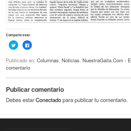
Comparte esto:
Haz
Haz
clic
clic
para
para
compartir
compartir
en
en
Publicado en:
Columnas
,
Noticias
,
NuestraGaita.Com - E
Twitter
Facebook
(Se
(Se
comentario
abre
abre
en
en
una
una
ventana
ventana
nueva)
nueva)
Publicar comentario
Debes estar
Conectado
para publicar tu comentario.