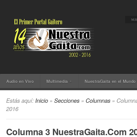
NUE
Audio en Vivo
Multimedia
NuestraGaita en el Mundo
+
Estás aquí:
Inicio
»
Secciones
»
Columnas
» Columna
2016
Columna 3 NuestraGaita.Com 2