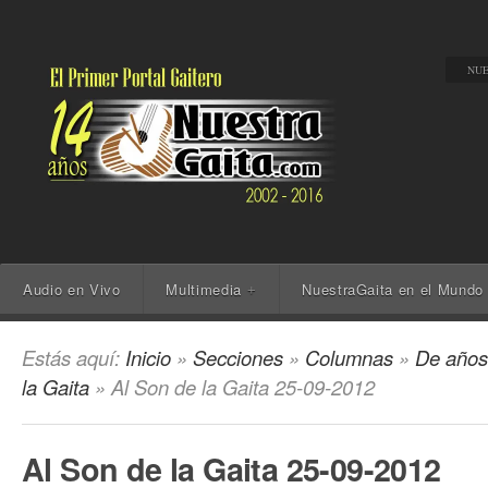
NUE
Audio en Vivo
Multimedia
NuestraGaita en el Mundo
+
Estás aquí:
Inicio
»
Secciones
»
Columnas
»
De años
la Gaita
» Al Son de la Gaita 25-09-2012
Al Son de la Gaita 25-09-2012