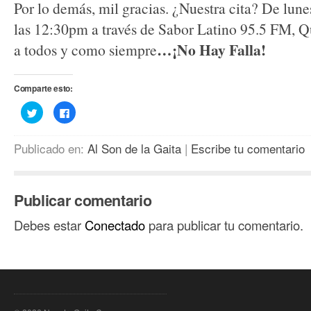
Por lo demás, mil gracias. ¿Nuestra cita? De lunes
las 12:30pm a través de Sabor Latino 95.5 FM, Q
…¡No Hay Falla!
a todos y como siempre
Comparte esto:
Haz
Haz
clic
clic
para
para
compartir
compartir
en
en
Publicado en:
Al Son de la Gaita
|
Escribe tu comentario
Twitter
Facebook
(Se
(Se
abre
abre
en
en
una
una
ventana
ventana
Publicar comentario
nueva)
nueva)
Debes estar
Conectado
para publicar tu comentario.