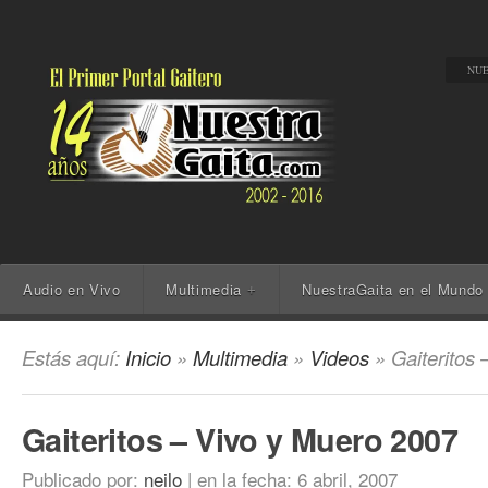
NUE
Audio en Vivo
Multimedia
NuestraGaita en el Mundo
+
Estás aquí:
Inicio
»
Multimedia
»
Videos
» Gaiteritos 
Gaiteritos – Vivo y Muero 2007
Publicado por:
neilo
|
en la fecha:
6 abril, 2007