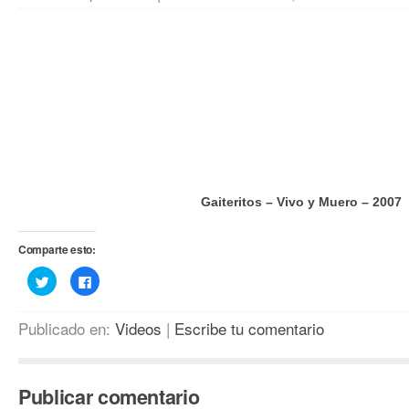
Gaiteritos – Vivo y Muero – 2007
Comparte esto:
Haz
Haz
clic
clic
para
para
compartir
compartir
en
en
Publicado en:
Videos
|
Escribe tu comentario
Twitter
Facebook
(Se
(Se
abre
abre
en
en
una
una
ventana
ventana
Publicar comentario
nueva)
nueva)