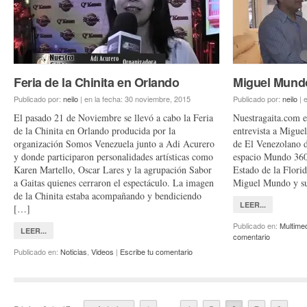
Feria de la Chinita en Orlando
Miguel Mund
Publicado por:
neilo
|
en la fecha:
30 noviembre, 2015
Publicado por:
neilo
|
e
El pasado 21 de Noviembre se llevó a cabo la Feria
Nuestragaita.com e
de la Chinita en Orlando producida por la
entrevista a Migu
organización Somos Venezuela junto a Adi Acurero
de El Venezolano d
y donde participaron personalidades artísticas como
espacio Mundo 360
Karen Martello, Oscar Lares y la agrupación Sabor
Estado de la Florid
a Gaitas quienes cerraron el espectáculo. La imagen
Miguel Mundo y 
de la Chinita estaba acompañando y bendiciendo
LEER...
[…]
Publicado en:
Multime
LEER...
comentario
Publicado en:
Noticias
,
Videos
|
Escribe tu comentario