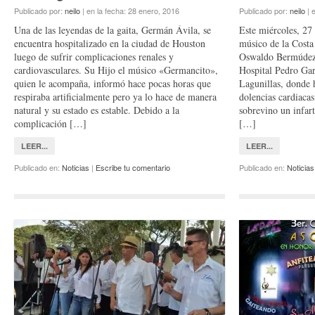
Publicado por:
neilo
|
en la fecha:
28 enero, 2016
Publicado por:
neilo
|
e
Una de las leyendas de la gaita, Germán Ávila, se
Este miércoles, 27
encuentra hospitalizado en la ciudad de Houston
músico de la Costa
luego de sufrir complicaciones renales y
Oswaldo Bermúdez.
cardiovasculares. Su Hijo el músico «Germancito»,
Hospital Pedro Gar
quien le acompaña, informó hace pocas horas que
Lagunillas, donde 
respiraba artificialmente pero ya lo hace de manera
dolencias cardiacas
natural y su estado es estable. Debido a la
sobrevino un infart
complicación […]
[…]
LEER...
LEER...
Publicado en:
Noticias
|
Escribe tu comentario
Publicado en:
Noticias