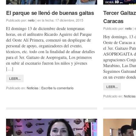
El parque se llenó de buenas gaitas
Tercer Gaitaz
Caracas
Publicado por:
neilo
|
en la fecha:
17 diciembre, 2015
El domingo 13 de diciembre desde tempranas
Publicado por:
neilo
|
e
horas, en el anfiteatro Ricardo Aguirre del Parque
Hoy domingo, 13 d
del Oeste Alí Primera, comenzó un despliegue de
Oeste de Caracas a 
personal de apoyo, organizadores del evento,
el 3er. Gaitazo Pa
técnicos, etc. todo con la finalidad de afinar detalles
ASOPROGAITA dond
para el 3er. Gaitazo de Asoprogaita, Los primeros
agrupaciones Conju
en subir al escenario fueron los niños y jóvenes
Marabino, Las Dam
[…]
Seguimos Gaiteando
en un evento dond
LEER...
LEER...
Publicado en:
Noticias
|
Escribe tu comentario
Publicado en:
Noticias