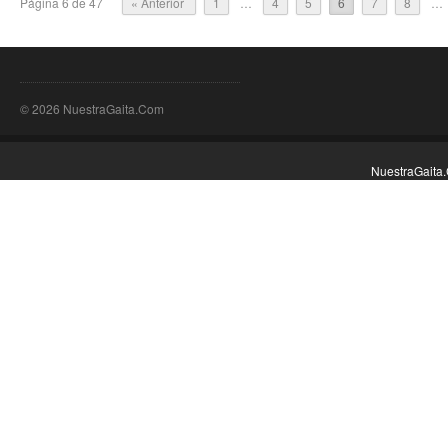
Página 6 de 47
« Anterior
1
…
4
5
6
7
8
…
© 2026 NuestraGaita.Com
NuestraGaita.